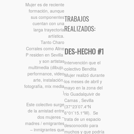
Mujer es de reciente
formación, aunque
TRABAJOS
sus componentes
cuentan con una
REALIZADOS:
larga trayectoria
artística.
Tanto Charo
Corrales como Aline
DES-HECHO #1
P residen en Sevilla
y son artistas
Intervención que el
multimedia (dibujo,
colectivo Bendita
performance, video
Mujer realizó durante
arte, instalación,
los meses de abril y
fotografía, mix media
mayo en la zona del
)
rio Guadalquivir de
Camas , Sevilla
Este colectivo surge
(37°23’07.4″N
de la amistad entre
6°01’15.1″W). Se
dos mujeres –
trata de un espacio
madres / emigrantes
desconocido para
– inmigrantes que
muchos y que podría