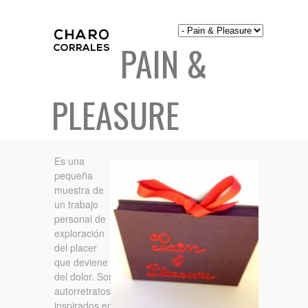
PAIN &
PLEASURE
Es una
pequeña
muestra de
un trabajo
personal de
exploración
del placer
que deviene
del dolor. Son
autorretratos
inspirados en